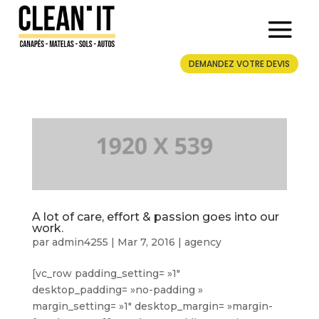
DEMANDEZ VOTRE DEVIS
A lot of care, effort & passion goes into our
work.
par
admin4255
|
Mar 7, 2016
|
agency
[vc_row padding_setting= »1″
desktop_padding= »no-padding »
margin_setting= »1″ desktop_margin= »margin-