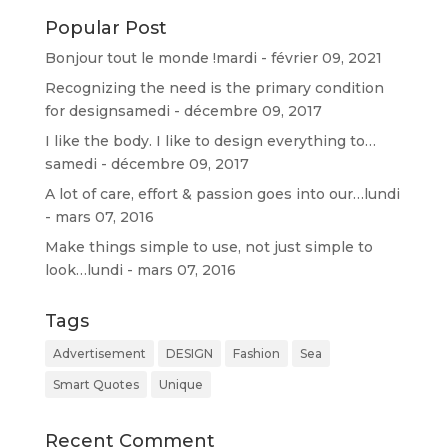
Popular Post
d
Bonjour tout le monde !
mardi - février 09, 2021
Recognizing the need is the primary condition
for design
samedi - décembre 09, 2017
I like the body. I like to design everything to…
samedi - décembre 09, 2017
A lot of care, effort & passion goes into our…
lundi
- mars 07, 2016
Make things simple to use, not just simple to
look…
lundi - mars 07, 2016
Tags
Advertisement
DESIGN
Fashion
Sea
Smart Quotes
Unique
Recent Comment