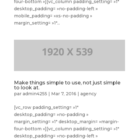
four-bottom »][vc_column padding_setting= »1″
desktop_padding= »no-padding-left »
mobile_padding= »xs-no-padding »
margin_setting= »1″...
Make things simple to use, not just simple
to look at.
par
admin4255
|
Mar 7, 2016
|
agency
[vc_row padding_setting= »1″
desktop_padding= »no-padding »
margin_setting= »1″ desktop_margin= »margin-
four-bottom »][vc_column padding_setting= »1″
desktop_padding= »no-padding-left »