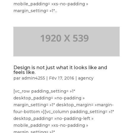
mobile_padding= »xs-no-padding »
margin_setting= »1″...
Design is not just what it looks like and
feels like.
par
admin4255
|
Fév 17, 2016
|
agency
[vc_row padding_setting= »1″
desktop_padding= »no-padding »
margin_setting= »1″ desktop_margin= »margin-
four-bottom »][vc_column padding_setting= »1″
desktop_padding= »no-padding-left »
mobile_padding= »xs-no-padding »
margin_setting= »1″...