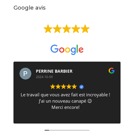
Google avis
EXCELLENT
Basée sur
513 avis
PERRINE BARBIER
2024-10-09
Le travail que vous avez fait est incroyable !
J’ai un nouveau canapé 😉
Merci encore!