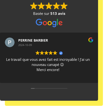
Basée sur
513 avis
Alex Krier
2024-10-03
Bonjour
J'ai appelé hier Clean it pour un nettoyage auto, et
voir les disponibilités.
Il n'en avait pas mais a su trouver un moment pour
faire ceci... Donc j'ai pu avoir un rdv aujourd'hui
17h. Concernant mon véhicule, il est ressorti
comme si je venais de l'acheter. Franchement très
bonne qualité de prestation ⭐⭐⭐⭐⭐⭐⭐⭐⭐⭐⭐⭐