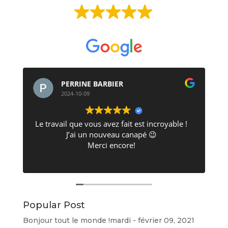
Basée sur
513 avis
PERRINE BARBIER
2024-10-09
Le travail que vous avez fait est incroyable !
J’ai un nouveau canapé 😉
Merci encore!
Popular Post
d
Bonjour tout le monde !
mardi - février 09, 2021