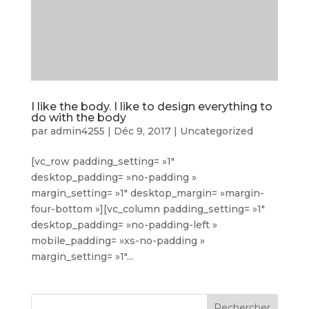
I like the body. I like to design everything to
do with the body
par
admin4255
|
Déc 9, 2017
|
Uncategorized
[vc_row padding_setting= »1″
desktop_padding= »no-padding »
margin_setting= »1″ desktop_margin= »margin-
four-bottom »][vc_column padding_setting= »1″
desktop_padding= »no-padding-left »
mobile_padding= »xs-no-padding »
margin_setting= »1″...