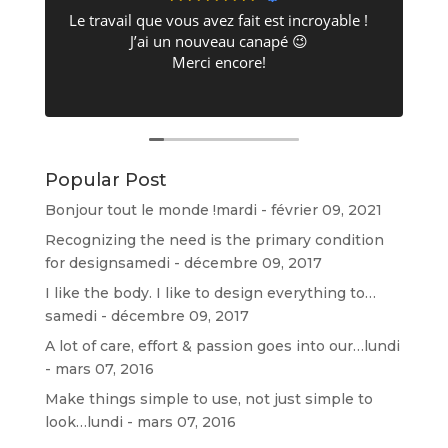
Le travail que vous avez fait est incroyable !
J’ai un nouveau canapé 😉
Merci encore!
Popular Post
d
Bonjour tout le monde !
mardi - février 09, 2021
Recognizing the need is the primary condition
for design
samedi - décembre 09, 2017
I like the body. I like to design everything to…
samedi - décembre 09, 2017
A lot of care, effort & passion goes into our…
lundi
- mars 07, 2016
Make things simple to use, not just simple to
look…
lundi - mars 07, 2016